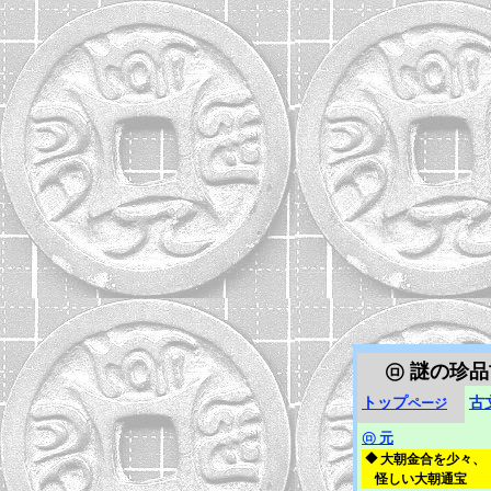
㋺
謎の珍品
トップ
古
ページ
㋺
元
◆
大朝金合を少々、
怪しい大朝通宝