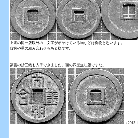
上図の同一版以外の、文字がボヤけている物などは偽物と思います。
背月や星の組み合わせもある様です。
篆書の折三銭も入手できました。面の四星無し版ですな。
（2013