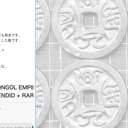
でも有名です。
とした版です。
？
よ？
んな。