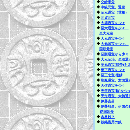
◆
交鈔半分
◆
中統元宝、通宝
◆
至元通宝（世祖）
◆
元貞元宝
◆
大徳通宝を少々
◆
至大通宝を少々、
至大元宝
◆
大元通宝を少々
◆
大元国宝を少々、
国順元宝
◆
至順通宝から少々
◆
大元至治、至治通
◆
至元通宝(順帝)を
◆
至正通宝を少々
◆
至正之宝 権鈔
◆
龍鳳通宝、窓国通
◆
天佑通宝を少々
◆
天啓通宝(
徐
)を少
◆
天定通宝、大義通
◆
伊藩吉昌
◆
伊藩順昌、伊国久
伊国延長
◆
吉昌銭？
◆
銭銘借用の銭