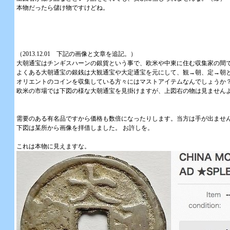
本物だったら儲け物ですけどね。
（2013.12.01 下記の画像と文章を追記。）
大朝通宝はチンギスハーンの銀貨という事で、欧米や中東に住む収集家の間
よくある大朝通宝の銀銭は大観通宝や大定通宝を元にして、観→朝、定→朝
オリエントのコインを収集している方々にはマストアイテムなんでしょうか
欧米の市場では下図の様な大朝通宝を見掛けますが、上図右の物は見ません
需要のある有名品ですから価格も数倍になったりします。当方は手が出ませ
下図は某所から画像を拝借しました。 お許しを。
これは本物に見えますな。