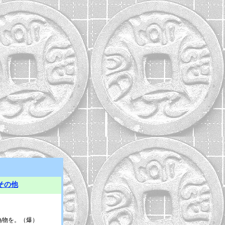
その他
偽物を。（爆）