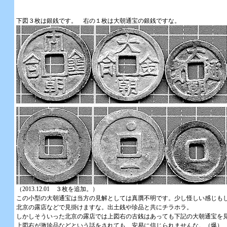
下図３枚は銀銭です。 右の１枚は大朝通宝の銀銭ですな。
（2013.12.01 ３枚を追加。）
この小型の大朝通宝は当方の見解としては真贋不明です。少し怪しい感じも
北京の露店などで見掛けますな。出土銭や珍品と共にチラホラ。
しかしそういった北京の露店では上図右の古銭はあっても下記の大朝通宝を
上図右が激珍品などという話をされても、安易に信じられませんな。（爆）