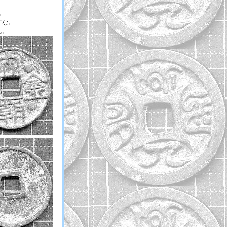
。
すな。
ん。