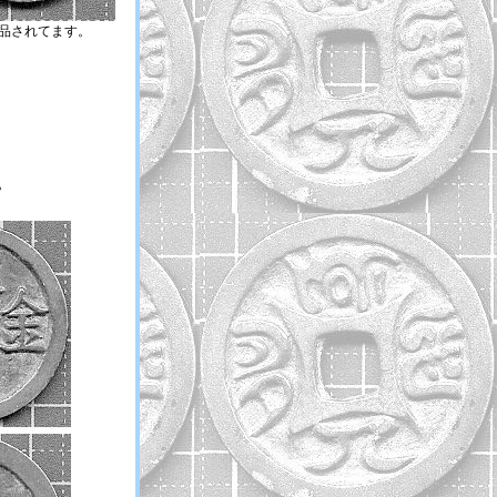
出品されてます。
）
？