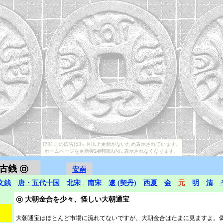
[PR] この広告は3ヶ月以上更新がないため表示されています。
ホームページを更新後24時間以内に表示されなくなります。
古銭 ㋺
安南
文銭
唐・五代十国
北宋
南宋
遼 (契丹)
西夏
金
元
明
清
㋺
大朝金合を少々、怪しい大朝通宝
大朝通宝はほとんど市場に流れてないですが、大朝金合はたまに見ますよ。