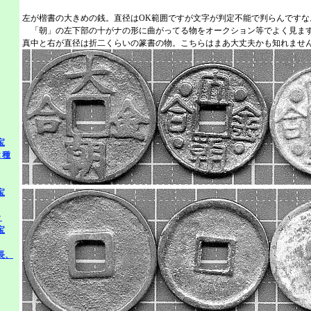
左が楷書の大きめの銭。直径はOK範囲ですが文字が判定不能で判らんですな
「朝」の左下部の十がナの形に曲がってる物をオークション等でよく見ま
真中と右が直径は折二くらいの篆書の物。こちらはまあ大丈夫かも知れませ
宝
２種
宝
々
宝
長、