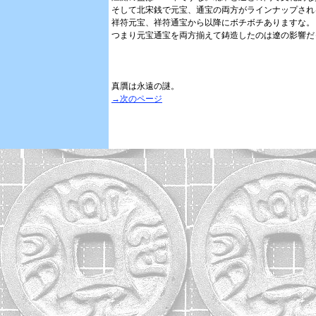
そして北宋銭で元宝、通宝の両方がラインナップされ
祥符元宝、祥符通宝から以降にボチボチありますな。
つまり元宝通宝を両方揃えて鋳造したのは遼の影響だ
真贋は永遠の謎。
→次のページ