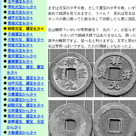
◆
太平通宝を少々
◆
淳化元宝から少々
まずは元宝の小平６枚。そして通宝の小平６枚。いず
◆
至道元宝を少々
改めて銭譜を見てみますと、うーん？ 見れば見るほ
◆
咸平元宝を少々
タンスの奥に眠ってた奴を出して比較したら更に混乱
◆
景徳元宝を少々
◆
祥符元宝、通宝を少々
左は離郭？いやいや寄郭俯元？ 元の「ノ」が反らず
◆
天禧通宝を少々
小さいので細縁大様ではありませんな。困った。
◆
天聖元宝、通宝を少々
真中が離郭ですよ。並べると判りますな。文字と郭がけ
◆
明道元宝を少々
右は寄郭っぽいですな。ただの濶縁じゃなかったよ。（爆
◆
景祐元宝を少々
◆
皇宋通宝から少々
◆
慶暦重宝を少々
◆
至和元宝、通宝、重宝
を少々
◆
嘉祐元宝、通宝を少々
◆
治平元宝、通宝を少々
◆
熈寧元宝、重宝を少々
◆
元豊通宝から少々
◆
元祐通宝から少々
◆
紹聖元宝、通宝を少々
◆
元符通宝から少々
◆
聖宋元宝、通宝を少々
◆
崇寧通宝、重宝、元宝
から少々
◆
大観通宝から少々