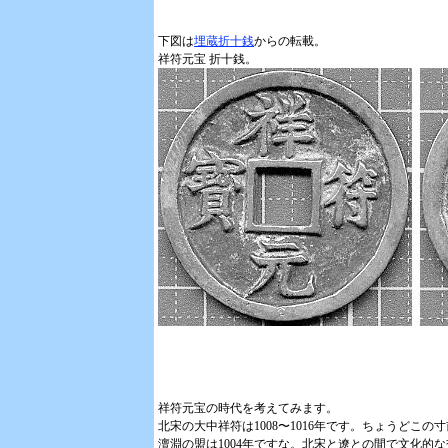
下図は
埋蔵折十銭
からの転載。
祥符元宝 折十銭。
祥符元宝の時代を考えてみます。
北宋の大中祥符は1008〜1016年です。ちょうどこ
澶淵の盟は1004年ですな。北宋と遼との間で文化的