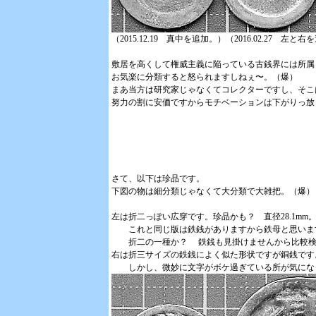
（2015.12.19 真中を追加。）（2016.02.27 左と
敷居を高くして権威主義に陥っている古銭界には所属
お気楽に分類すると怒られますしねぇ〜。（爆）
まあ当方は研究家じゃなくてコレクターですし、そこ
努力の割に安価ですからモチベーションは下がりっ放
さて、以下は珍品です。
下図の物は細分類じゃなくて大分類で大雑把。（爆）
左は折二っぽい広穿です。珍品かも？ 直径28.1mm。厚
これと同じ版は鉄銭がありますから鉄母と思いま
折二の一種か？ 鉄銭も見掛けませんから比較検
右は折三サイズの鉄銭によく似た形状ですが銅銭です
しかし、微妙に文字がボケ過ぎている所が気になり