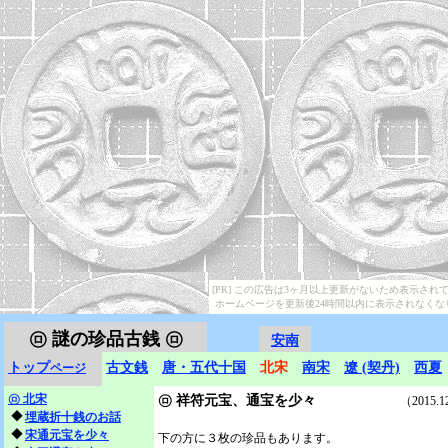
[PR] この広告は3ヶ月以上更新がないため表示され
ホームページを更新後24時間以内に表示されなくな
㋺
謎の珍品古銭 ㋺
安南
トップ
古文銭
唐・五代十国
北宋
南宋
遼 (契丹)
西夏
ページ
㋺
北宋
㋺ 祥符元宝、通宝を少々
（2015.12.1
◆
埋蔵折十銭のお話
◆
宋通元宝を少々
下の方に３枚の珍品もあります。