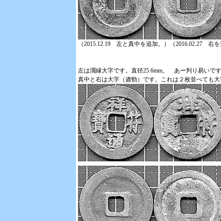
（2015.12.19 左と真中を追加。）（2016.02.27 
左は濶縁大字です。直径25.6mm。 あー判り易い
真中と右は大字（遒勁）です。これは２枚並べても大