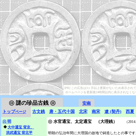
[PR] この広告は3ヶ月以上更新がないため表示され
ホームページを更新後24時間以内に表示されなくな
㋺
謎の珍品古銭 ㋺
安南
トップ
古文銭
唐・五代十国
北宋
南宋
遼 (契丹)
西夏
ページ
㋺
明
㋺
水官通宝、太定通宝 （大理銭）
（2014.
◆
大中通宝 背京、
洪武通宝 背北平
明朝の弘治年間に大理国の故地で鋳造したとの事です