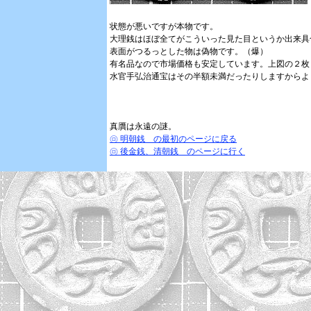
状態が悪いですが本物です。
大理銭はほぼ全てがこういった見た目というか出来具
表面がつるっとした物は偽物です。（爆）
有名品なので市場価格も安定しています。上図の２枚
水官手弘治通宝はその半額未満だったりしますからよ
真贋は永遠の謎。
㋺ 明朝銭 の最初のページに戻る
㋺ 後金銭、清朝銭 のページに行く