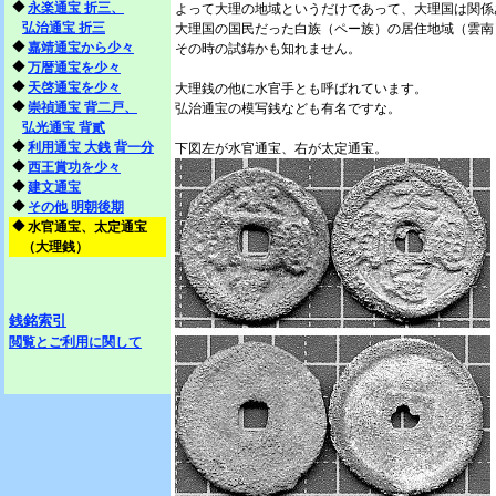
◆
永楽通宝 折三、
よって大理の地域というだけであって、大理国は関係
弘治通宝 折三
大理国の国民だった白族（ペー族）の居住地域（雲南
◆
嘉靖通宝から少々
その時の試鋳かも知れません。
◆
万暦通宝を少々
◆
天啓通宝を少々
大理銭の他に水官手とも呼ばれています。
◆
崇禎通宝 背二戸、
弘治通宝の模写銭なども有名ですな。
弘光通宝 背貳
◆
利用通宝 大銭 背一分
下図左が水官通宝、右が太定通宝。
◆
西王賞功を少々
◆
建文通宝
◆
その他 明朝後期
◆
水官通宝、太定通宝
（大理銭）
銭銘索引
閲覧とご利用に関して