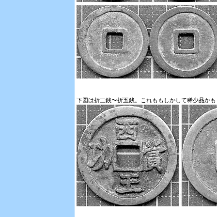
下図は折三銭〜折五銭。これももしかして稀少品かも