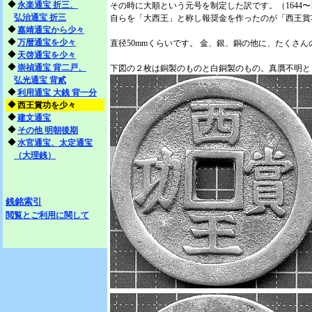
◆
永楽通宝 折三、
その時に大順という元号を制定した訳です。（1644〜1
弘治通宝 折三
自らを「大西王」と称し報奨金を作ったのが「西王賞
◆
嘉靖通宝から少々
◆
万暦通宝を少々
直径50mmくらいです。 金、銀、銅の他に、たくさ
◆
天啓通宝を少々
◆
崇禎通宝 背二戸、
下図の２枚は銅製のものと白銅製のもの。真贋不明と
弘光通宝 背貳
◆
利用通宝 大銭 背一分
◆
西王賞功を少々
◆
建文通宝
◆
その他 明朝後期
◆
水官通宝、太定通宝
（大理銭）
銭銘索引
閲覧とご利用に関して