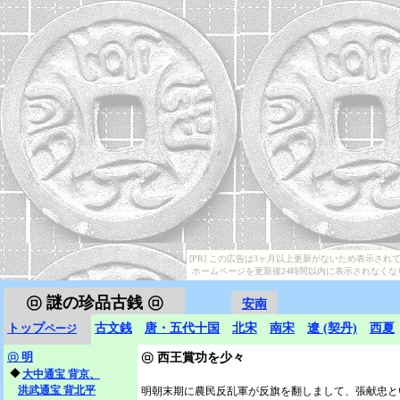
[PR] この広告は3ヶ月以上更新がないため表示され
ホームページを更新後24時間以内に表示されなくな
㋺
謎の珍品古銭 ㋺
安南
トップ
古文銭
唐・五代十国
北宋
南宋
遼 (契丹)
西夏
ページ
㋺
明
㋺
西王賞功を少々
◆
大中通宝 背京、
洪武通宝 背北平
明朝末期に農民反乱軍が反旗を翻しまして、張献忠と