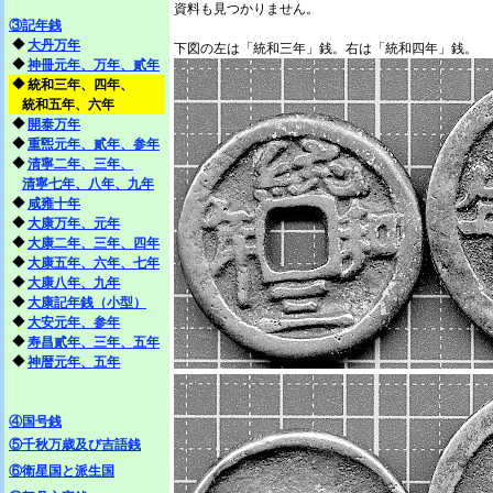
資料も見つかりません。
③記年銭
◆
大丹万年
下図の左は「統和三年」銭。右は「統和四年」銭。
◆
神冊元年、万年、貳年
◆
統和三年、四年、
統和五年、六年
◆
開泰万年
◆
重煕元年、貳年、参年
◆
清寧二年、三年、
清寧七年、八年、九年
◆
咸雍十年
◆
大康万年、元年
◆
大康二年、三年、四年
◆
大康五年、六年、七年
◆
大康八年、九年
◆
大康記年銭（小型）
◆
大安元年、参年
◆
寿昌貳年、三年、五年
◆
神暦元年、五年
④国号銭
⑤千秋万歳及び吉語銭
⑥衛星国と派生国