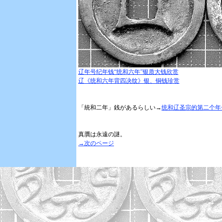
辽
年号纪年钱“统和六年”银质大钱欣赏
辽
《统和六年背四决纹》银、铜钱珍赏
「統和二年」銭があるらしい→
统
和辽圣宗的第二个年
真贋は永遠の謎。
→次のページ