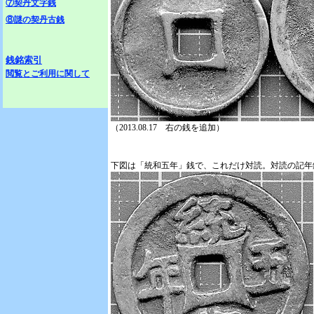
⑦契丹文字銭
⑧謎の契丹古銭
銭銘索引
閲覧とご利用に関して
（2013.08.17 右の銭を追加）
下図は「統和五年」銭で、これだけ対読。対読の記年