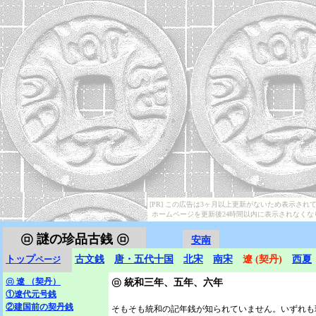
[PR] この広告は3ヶ月以上更新がないため表示され
ホームページを更新後24時間以内に表示されなくな
㋺
謎の珍品古銭 ㋺
安南
トップ
古文銭
唐・五代十国
北宋
南宋
遼 (契丹)
西夏
ページ
㋺
遼 （契丹）
㋺
統和三年、五年、六年
①遼代元号銭
②建国前の契丹銭
そもそも統和の記年銭が知られていません。いずれも