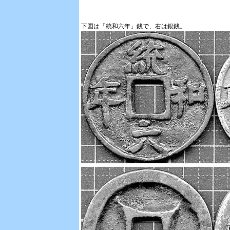
下図は「統和六年」銭で、右は銀銭。