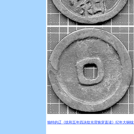
独特的辽《统和五年四决纹光背狭穿直读》纪年大铜钱