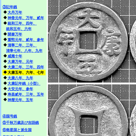
③記年銭
◆
大丹万年
◆
神冊元年、万年、貳年
◆
統和三年、四年、
統和五年、六年
◆
開泰万年
◆
重煕元年、貳年、参年
◆
清寧二年、三年、
清寧七年、八年、九年
◆
咸雍十年
◆
大康万年、元年
◆
大康二年、三年、四年
◆
大康五年、六年、七年
◆
大康八年、九年
◆
大康記年銭（小型）
◆
大安元年、参年
◆
寿昌貳年、三年、五年
◆
神暦元年、五年
④国号銭
⑤千秋万歳及び吉語銭
⑥衛星国と派生国