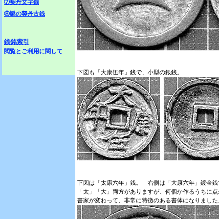
⑦契丹文字銭
⑧謎の契丹古銭
銭銘索引
閲覧とご利用に関して
下図も「大康伍年」銭で、小型の銀銭。
下図は「太康六年」銭。 右側は「大康六年」鍍金銭
「太」「大」両方がありますが、何個か作るうちに点
書家が変わって、非常に特徴のある書体になりました