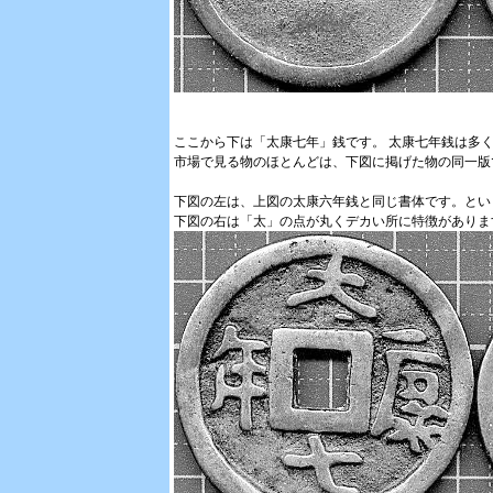
ここから下は「太康七年」銭です。 太康七年銭は多
市場で見る物のほとんどは、下図に掲げた物の同一版
下図の左は、上図の太康六年銭と同じ書体です。とい
下図の右は「太」の点が丸くデカい所に特徴がありま