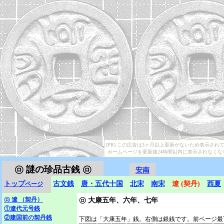
[PR] この広告は3ヶ月以上更新がないため表示され
ホームページを更新後24時間以内に表示されなくな
㋺
謎の珍品古銭 ㋺
安南
トップ
古文銭
唐・五代十国
北宋
南宋
遼 (契丹)
西夏
ページ
㋺
遼 （契丹）
㋺
大康五年、六年、七年
①遼代元号銭
②建国前の契丹銭
下図は「大康五年」銭。右側は銀銭です。前ページ最