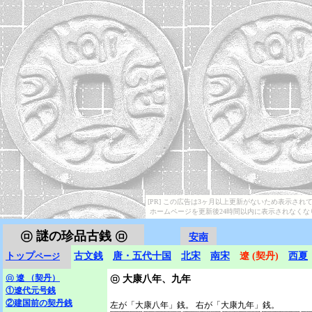
[PR] この広告は3ヶ月以上更新がないため表示され
ホームページを更新後24時間以内に表示されなくな
㋺
謎の珍品古銭 ㋺
安南
トップ
古文銭
唐・五代十国
北宋
南宋
遼 (契丹)
西夏
ページ
㋺
遼 （契丹）
㋺
大康八年、九年
①遼代元号銭
②建国前の契丹銭
左が「大康八年」銭。 右が「大康九年」銭。