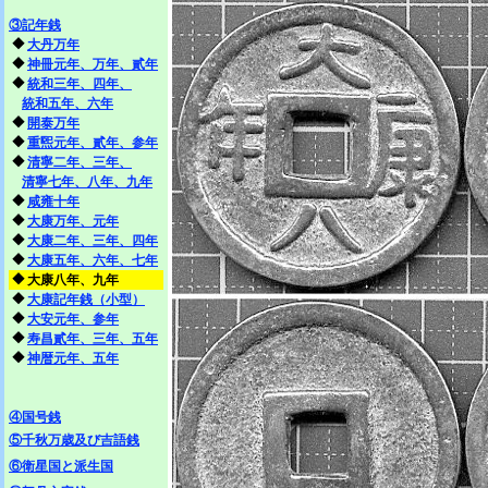
③記年銭
◆
大丹万年
◆
神冊元年、万年、貳年
◆
統和三年、四年、
統和五年、六年
◆
開泰万年
◆
重煕元年、貳年、参年
◆
清寧二年、三年、
清寧七年、八年、九年
◆
咸雍十年
◆
大康万年、元年
◆
大康二年、三年、四年
◆
大康五年、六年、七年
◆
大康八年、九年
◆
大康記年銭（小型）
◆
大安元年、参年
◆
寿昌貳年、三年、五年
◆
神暦元年、五年
④国号銭
⑤千秋万歳及び吉語銭
⑥衛星国と派生国