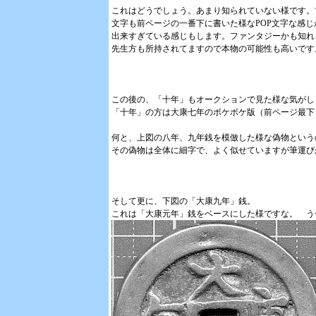
これはどうでしょう。あまり知られていない様です。
文字も前ページの一番下に書いた様なPOP文字な感じ
出来すぎている感じもします。ファンタジーかも知れ
先生方も所持されてますので本物の可能性も高いです
この後の、「十年」もオークションで見た様な気がし
「十年」の方は大康七年のボケボケ版（前ページ最下
何と、上図の八年、九年銭を模倣した様な偽物という
その偽物は全体に細字で、よく似せていますが筆運び
そして更に、下図の「大康九年」銭。
これは「大康元年」銭をベースにした様ですな。 う