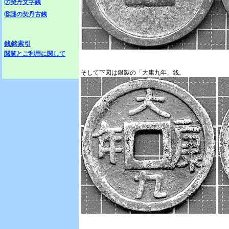
⑦契丹文字銭
⑧謎の契丹古銭
銭銘索引
閲覧とご利用に関して
そして下図は銀製の「大康九年」銭。